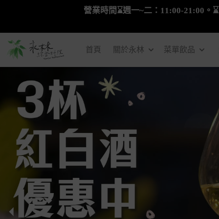
營業時間⌛週一~二：11:00-21:00。⌛
首頁
關於永林
菜單飲品