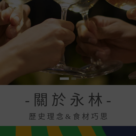
- 關 於 永 林 -
歷 史 理 念 & 食 材 巧 思