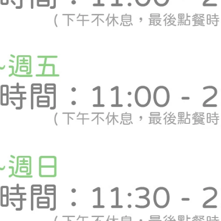
日光直射、高溫多溼場所。)
】
鮮海產
】
溫與冷藏將合併計算運費）。