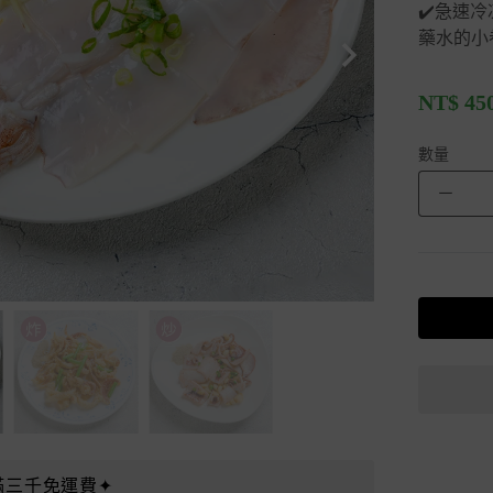
✔️急速
藥水的小
NT$
45
數量
－
滿三千免運費✦