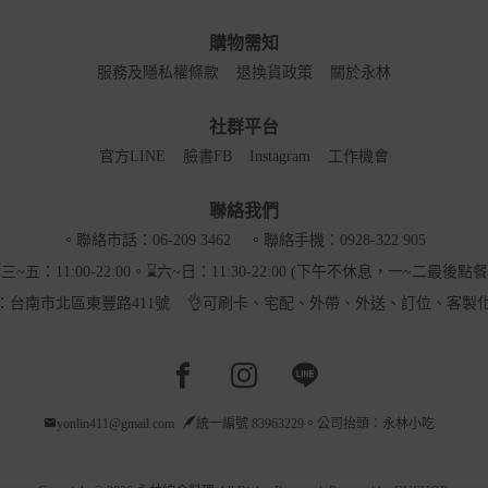
購物需知
服務及隱私權條款
退換貨政策
關於永林
社群平台
官方LINE
臉書FB
Instagram
工作機會
聯絡我們
。聯絡市話：06-209 3462
。聯絡手機：0928-322 905
三~五：11:00-22:00。⌛六~日：11:30-22:00 (下午不休息，一~二最後點
：台南市北區東豐路411號
👌可刷卡、宅配、外帶、外送、訂位、客製
Facebook page
Instagram page
Line page
yonlin411@gmail.com
統一編號 83963229。公司抬頭：永林小吃