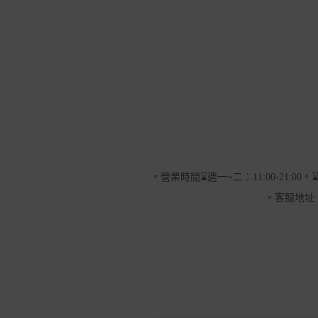
。營業時間⌛週一~二：11:00-21:00。⌛
。客服地址