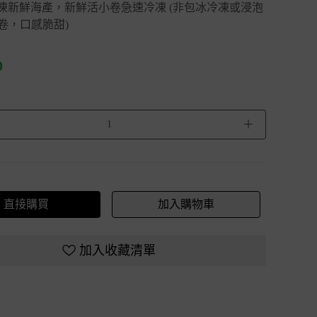
冷凍新鮮海產，新鮮活小卷急速冷凍 (非包冰冷凍或浸泡
卷，口感脆甜)
0
＋
直接購買
加入購物車
加入收藏清單