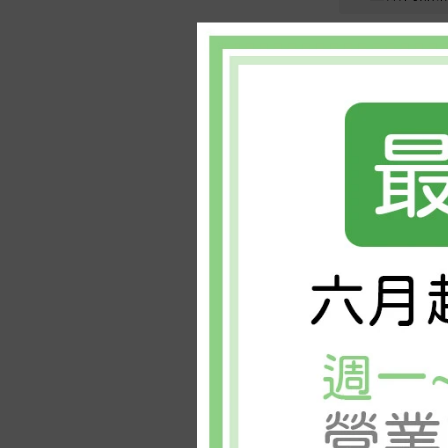
商品描述
✦ 新鮮活小卷
⚠️提醒您：此
【產品名稱】 
【產地】台灣
【成分】鮮活
【⚖️重量。份數
【🍳烹調建議
燙火鍋、香煎、
【📆保存期限
冷凍: -18°C