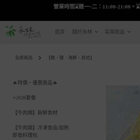
營業時間⌛週一~二：11:00-21:00。⌛
首頁
關於永林
菜單飲品
全部商品
【豬、雞、海鮮、其他】
🔥特價。優惠商品🔥
⭐2026套餐
【牛肉類】新鮮食材
【牛肉類】冷凍食品/加熱
即食料理包