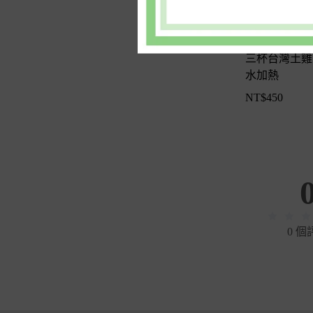
三杯台灣土雞肉 💧
水加熱
NT$
450
0 個