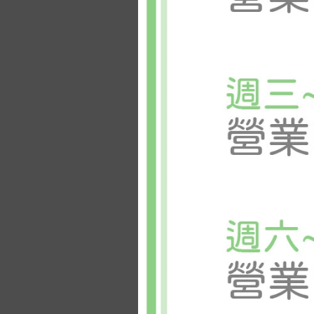
冷藏: 3
天
。
(請避免保存於
【❤️安心宣言
✅急速冷凍新
【🚚運送方式
低溫宅配（常
相關商品