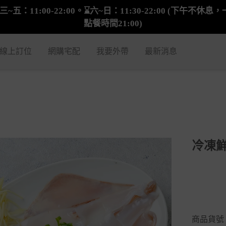
三~五：11:00-22:00。⌛六~日：11:30-22:00 (下午不
點餐時間21:00)
線上訂位
網購宅配
我要外帶
最新消息
冷凍鮮
商品貨號