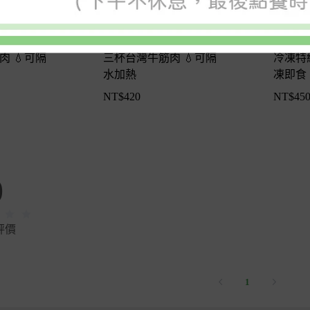
可隔
三杯台灣牛筋肉 💧可隔
冷凍特級
水加熱
凍即食
NT$
420
NT$
45
0
評價
1