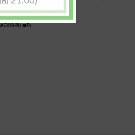
白蝦(熟) 👄解
0