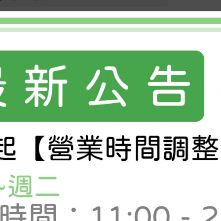
急速冷凍 (非包冰冷凍或浸泡藥水的小卷，口感脆甜)
圖為烹飪參考，本商品為生鮮冷凍鮮活小卷(生)。
冷凍鮮活小卷(生)
。
小卷。
建議】約5~7兩重
】
烤、炸皆可~
】
以下3個月。