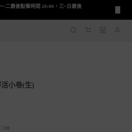
休息，一~二最後點餐時間 20:00，三~日最後
Cart
活小卷(生)
：D8