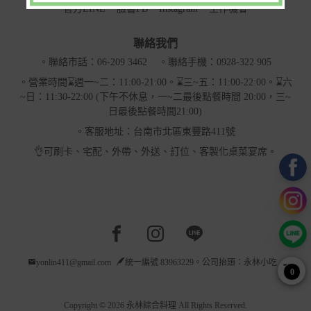
官方LINE
臉書FB
Instagram
工作機會
聯絡我們
。聯絡市話：06-209 3462
。聯絡手機：0928-322 905
。營業時間⌛週一~二：11:00-21:00。⌛三~五：11:00-22:00。⌛六
~日：11:30-22:00 (下午不休息，一~二最後點餐時間 20:00，三~
日最後點餐時間21:00)
。客服地址：台南市北區東豐路411號
👌可刷卡、宅配、外帶、外送、訂位、客製化桌菜宴席。
Facebook page
Instagram page
Line page
yonlin411@gmail.com
統一編號 83963229。公司抬頭：永林小吃
0
Copyright © 2026 永林綜合料理 All Rights Reserved.