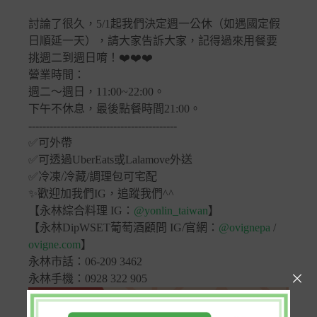
討論了很久，5/1起我們決定週一公休（如遇國定假
日順延一天），請大家告訴大家，記得過來用餐要
挑週二到週日唷！❤️❤️❤️
營業時間：
週二～週日，11:00~22:00。
下午不休息，最後點餐時間21:00。
------------------------------------------
✅可外帶
✅可透過UberEats或Lalamove外送
✅冷凍/冷藏/調理包可宅配
✨歡迎加我們IG，追蹤我們^^
【永林綜合料理 IG：
@yonlin_taiwan
】
【永林DipWSET葡萄酒顧問 IG/官網：
@ovignepa
/
ovigne.com
】
永林市話：06-209 3462
永林手機：0928 322 905